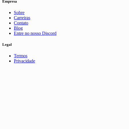
Empresa
Sobre
Carreiras
Contato
Blog
Entre no nosso Discord
Legal
Termos
Privacidade