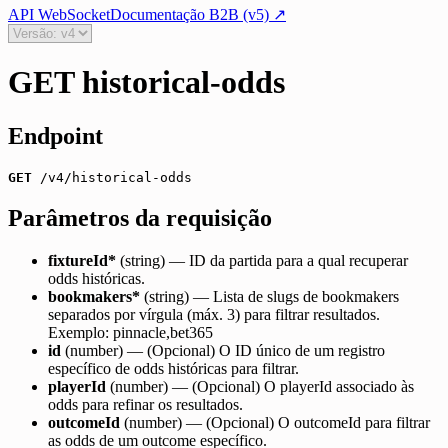
API WebSocket
Documentação B2B (v5)
↗
GET historical-odds
Endpoint
GET
 /v4/historical-odds
Parâmetros da requisição
fixtureId
*
(string)
—
ID da partida para a qual recuperar
odds históricas.
bookmakers
*
(string)
—
Lista de slugs de bookmakers
separados por vírgula (máx. 3) para filtrar resultados.
Exemplo:
pinnacle,bet365
id
(number)
—
(Opcional) O ID único de um registro
específico de odds históricas para filtrar.
playerId
(number)
—
(Opcional) O playerId associado às
odds para refinar os resultados.
outcomeId
(number)
—
(Opcional) O outcomeId para filtrar
as odds de um outcome específico.