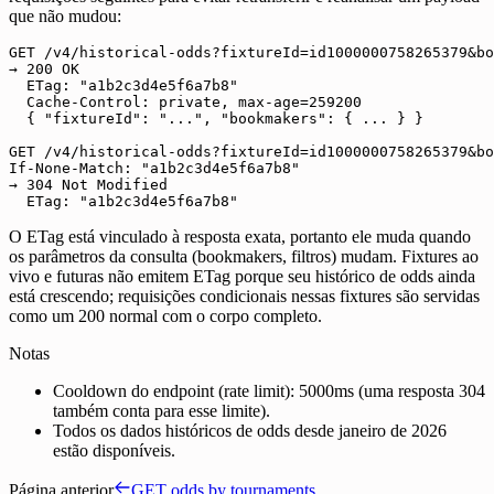
que não mudou:
GET /v4/historical-odds?fixtureId=id1000000758265379&bo
→ 200 OK

  ETag: "a1b2c3d4e5f6a7b8"

  Cache-Control: private, max-age=259200

  { "fixtureId": "...", "bookmakers": { ... } }

GET /v4/historical-odds?fixtureId=id1000000758265379&bo
If-None-Match: "a1b2c3d4e5f6a7b8"

→ 304 Not Modified

  ETag: "a1b2c3d4e5f6a7b8"
O ETag está vinculado à resposta exata, portanto ele muda quando
os parâmetros da consulta (bookmakers, filtros) mudam. Fixtures ao
vivo e futuras não emitem ETag porque seu histórico de odds ainda
está crescendo; requisições condicionais nessas fixtures são servidas
como um 200 normal com o corpo completo.
Notas
Cooldown do endpoint (rate limit): 5000ms (uma resposta 304
também conta para esse limite).
Todos os dados históricos de odds desde janeiro de 2026
estão disponíveis.
Página anterior
GET odds by tournaments