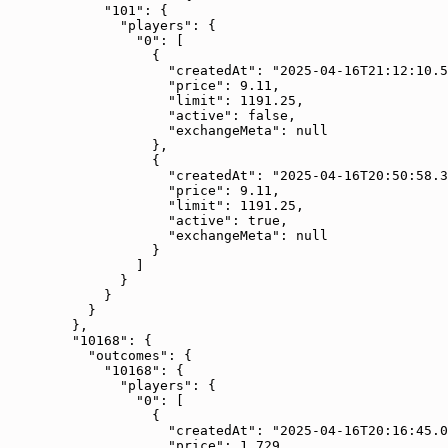
"101":
 {

"players":
 {

"0":
 [

                  {

"createdAt":
"2025-04-16T21:12:10.5
"price":
9.11
,

"limit":
1191.25
,

"active":
false
,

"exchangeMeta":
null
                  },

                  {

"createdAt":
"2025-04-16T20:50:58.3
"price":
9.11
,

"limit":
1191.25
,

"active":
true
,

"exchangeMeta":
null
                  }

                ]

              }

            }

          }

        },

"10168":
 {

"outcomes":
 {

"10168":
 {

"players":
 {

"0":
 [

                  {

"createdAt":
"2025-04-16T20:16:45.0
"price":
1.729
,
