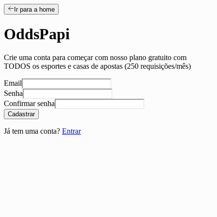
Ir para a home
OddsPapi
Crie uma conta para começar com nosso plano gratuito com
TODOS os esportes e casas de apostas (250 requisições/mês)
Email
Senha
Confirmar senha
Cadastrar
Já tem uma conta?
Entrar