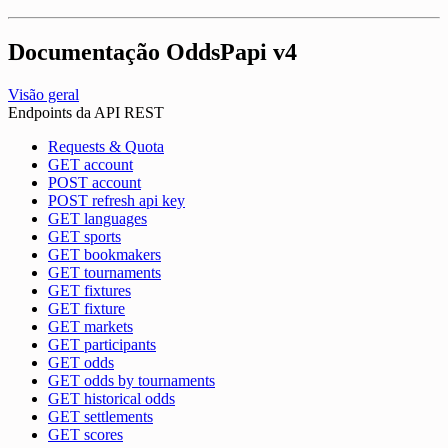
Documentação OddsPapi
v4
Visão geral
Endpoints da API REST
Requests & Quota
GET account
POST account
POST refresh api key
GET languages
GET sports
GET bookmakers
GET tournaments
GET fixtures
GET fixture
GET markets
GET participants
GET odds
GET odds by tournaments
GET historical odds
GET settlements
GET scores