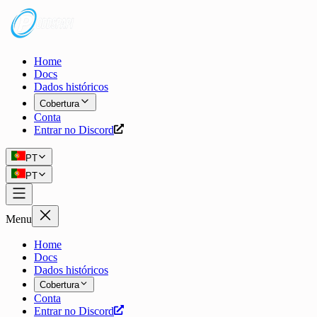
Home
Docs
Dados históricos
Cobertura
Conta
Entrar no Discord
PT
PT
Menu
Home
Docs
Dados históricos
Cobertura
Conta
Entrar no Discord