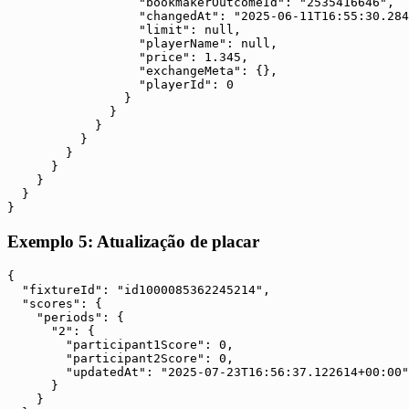
"bookmakerOutcomeId":
"2535416646"
,

"changedAt":
"2025-06-11T16:55:30.284
"limit":
null
,

"playerName":
null
,

"price":
1.345
,

"exchangeMeta":
 {},

"playerId":
0
                }

              }

            }

          }

        }

      }

    }

  }

}
Exemplo 5: Atualização de placar
{

"fixtureId":
"id1000085362245214"
,

"scores":
 {

"periods":
 {

"2":
 {

"participant1Score":
0
,

"participant2Score":
0
,

"updatedAt":
"2025-07-23T16:56:37.122614+00:00"
      }

    }
