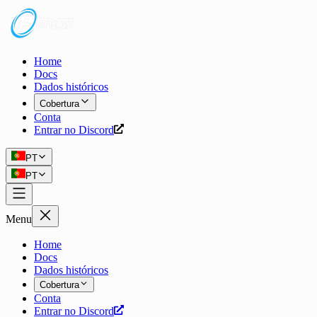
Home
Docs
Dados históricos
Cobertura
Conta
Entrar no Discord
PT
PT
Menu
Home
Docs
Dados históricos
Cobertura
Conta
Entrar no Discord