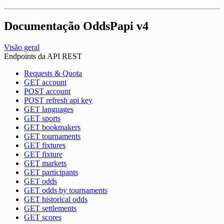
Documentação OddsPapi
v4
Visão geral
Endpoints da API REST
Requests & Quota
GET account
POST account
POST refresh api key
GET languages
GET sports
GET bookmakers
GET tournaments
GET fixtures
GET fixture
GET markets
GET participants
GET odds
GET odds by tournaments
GET historical odds
GET settlements
GET scores