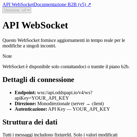
API WebSocket
Documentazione B2B (v5)
↗
API WebSocket
Questo WebSocket fornisce aggiornamenti in tempo reale per le
modifiche a singoli incontri.
Note
WebSocket è disponibile solo contattandoci o tramite il piano b2b.
Dettagli di connessione
Endpoint
:
wss://api.oddspapi.io/v4/ws?
apiKey=YOUR_API_KEY
Direzione
:
Monodirezionale (server → client)
Autenticazione
:
API Key —
YOUR_API_KEY
Struttura dei dati
Tutti i messaggi includono
fixtureId
. Solo i valori modificati