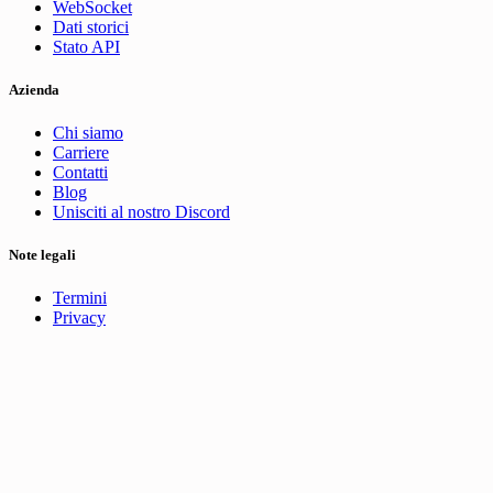
WebSocket
Dati storici
Stato API
Azienda
Chi siamo
Carriere
Contatti
Blog
Unisciti al nostro Discord
Note legali
Termini
Privacy