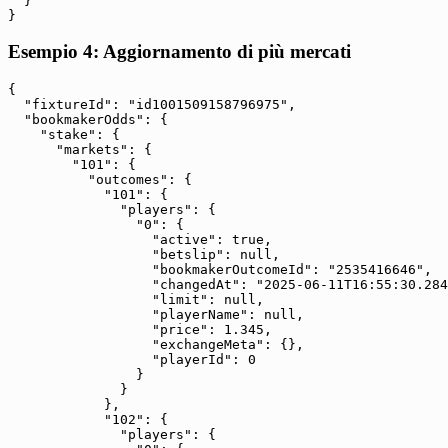
  }

}
Esempio 4: Aggiornamento di più mercati
{

"fixtureId":
"id1001509158796975"
,

"bookmakerOdds":
 {

"stake":
 {

"markets":
 {

"101":
 {

"outcomes":
 {

"101":
 {

"players":
 {

"0":
 {

"active":
true
,

"betslip":
null
,

"bookmakerOutcomeId":
"2535416646"
,

"changedAt":
"2025-06-11T16:55:30.284
"limit":
null
,

"playerName":
null
,

"price":
1.345
,

"exchangeMeta":
 {},

"playerId":
0
                }

              }

            },

"102":
 {

"players":
 {
