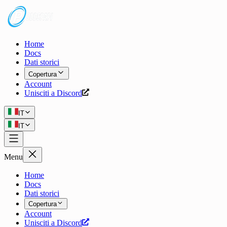
Home
Docs
Dati storici
Copertura
Account
Unisciti a Discord
IT
IT
Menu
Home
Docs
Dati storici
Copertura
Account
Unisciti a Discord