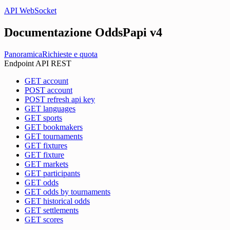
API WebSocket
Documentazione OddsPapi
v4
Panoramica
Richieste e quota
Endpoint API REST
GET account
POST account
POST refresh api key
GET languages
GET sports
GET bookmakers
GET tournaments
GET fixtures
GET fixture
GET markets
GET participants
GET odds
GET odds by tournaments
GET historical odds
GET settlements
GET scores