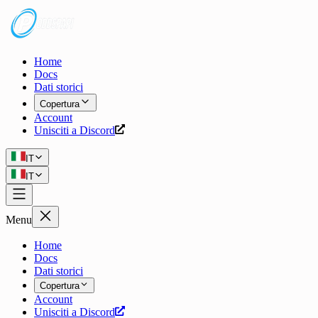
Home
Docs
Dati storici
Copertura
Account
Unisciti a Discord
IT
IT
Menu
Home
Docs
Dati storici
Copertura
Account
Unisciti a Discord