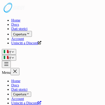
Home
Docs
Dati storici
Copertura
Account
Unisciti a Discord
IT
IT
Menu
Home
Docs
Dati storici
Copertura
Account
Unisciti a Discord