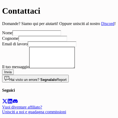
Contattaci
Domande? Siamo qui per aiutarti! Oppure unisciti al nostro
Discord
!
Nome
Cognome
Email di lavoro
Il tuo messaggio
Invia
Hai visto un errore?
Segnalalo
Report
Seguici
Vuoi diventare affiliato?
Unisciti a noi e guadagna commissioni