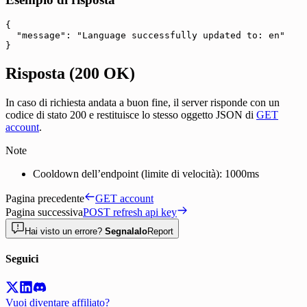
{

"message":
"Language successfully updated to: en"
}
Risposta
(200 OK)
In caso di richiesta andata a buon fine, il server risponde con un
codice di stato
200
e restituisce lo stesso oggetto JSON di
GET
account
.
Note
Cooldown dell’endpoint (limite di velocità): 1000ms
Pagina precedente
GET account
Pagina successiva
POST refresh api key
Hai visto un errore?
Segnalalo
Report
Seguici
Vuoi diventare affiliato?