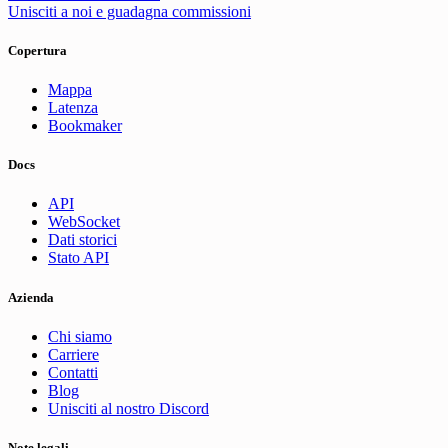
Unisciti a noi e guadagna commissioni
Copertura
Mappa
Latenza
Bookmaker
Docs
API
WebSocket
Dati storici
Stato API
Azienda
Chi siamo
Carriere
Contatti
Blog
Unisciti al nostro Discord
Note legali