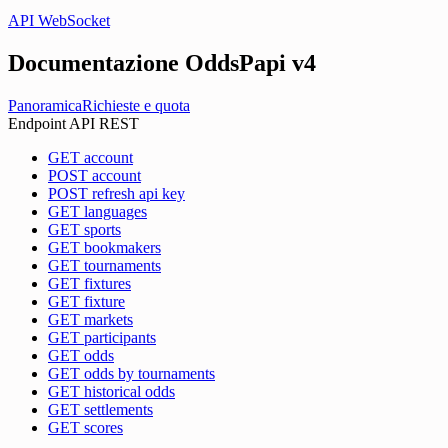
API WebSocket
Documentazione OddsPapi
v4
Panoramica
Richieste e quota
Endpoint API REST
GET account
POST account
POST refresh api key
GET languages
GET sports
GET bookmakers
GET tournaments
GET fixtures
GET fixture
GET markets
GET participants
GET odds
GET odds by tournaments
GET historical odds
GET settlements
GET scores