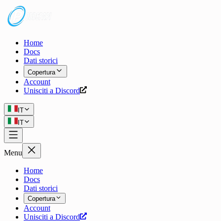
Home
Docs
Dati storici
Copertura
Account
Unisciti a Discord
IT
IT
Menu
Home
Docs
Dati storici
Copertura
Account
Unisciti a Discord