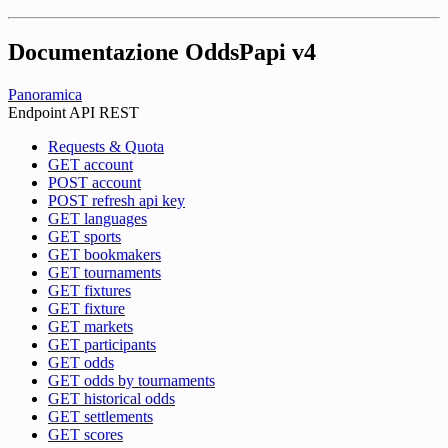
Documentazione OddsPapi
v4
Panoramica
Endpoint API REST
Requests & Quota
GET account
POST account
POST refresh api key
GET languages
GET sports
GET bookmakers
GET tournaments
GET fixtures
GET fixture
GET markets
GET participants
GET odds
GET odds by tournaments
GET historical odds
GET settlements
GET scores