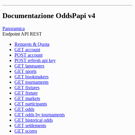
Documentazione OddsPapi
v4
Panoramica
Endpoint API REST
Requests & Quota
GET account
POST account
POST refresh api key
GET languages
GET sports
GET bookmakers
GET tournaments
GET fixtures
GET fixture
GET markets
GET participants
GET odds
GET odds by tournaments
GET historical odds
GET settlements
GET scores