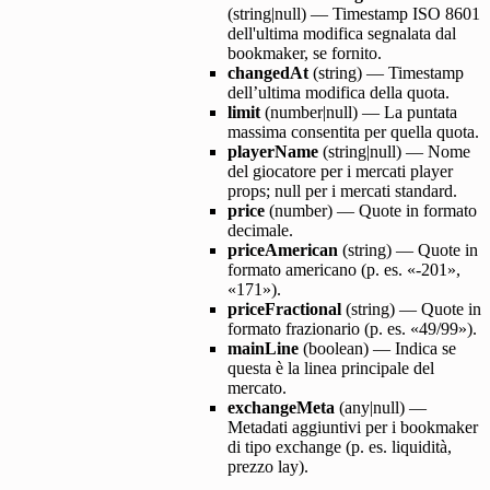
(string|null)
—
Timestamp ISO 8601
dell'ultima modifica segnalata dal
bookmaker, se fornito.
changedAt
(string)
—
Timestamp
dell’ultima modifica della quota.
limit
(number|null)
—
La puntata
massima consentita per quella quota.
playerName
(string|null)
—
Nome
del giocatore per i mercati player
props; null per i mercati standard.
price
(number)
—
Quote in formato
decimale.
priceAmerican
(string)
—
Quote in
formato americano (p. es. «-201»,
«171»).
priceFractional
(string)
—
Quote in
formato frazionario (p. es. «49/99»).
mainLine
(boolean)
—
Indica se
questa è la linea principale del
mercato.
exchangeMeta
(any|null)
—
Metadati aggiuntivi per i bookmaker
di tipo exchange (p. es. liquidità,
prezzo lay).