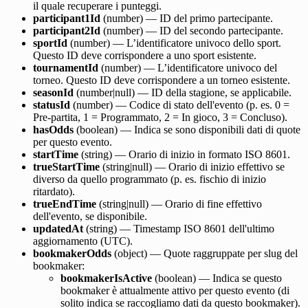
il quale recuperare i punteggi.
participant1Id
(number)
—
ID del primo partecipante.
participant2Id
(number)
—
ID del secondo partecipante.
sportId
(number)
—
L’identificatore univoco dello sport.
Questo ID deve corrispondere a uno sport esistente.
tournamentId
(number)
—
L’identificatore univoco del
torneo. Questo ID deve corrispondere a un torneo esistente.
seasonId
(number|null)
—
ID della stagione, se applicabile.
statusId
(number)
—
Codice di stato dell'evento (p. es. 0 =
Pre-partita, 1 = Programmato, 2 = In gioco, 3 = Concluso).
hasOdds
(boolean)
—
Indica se sono disponibili dati di quote
per questo evento.
startTime
(string)
—
Orario di inizio in formato ISO 8601.
trueStartTime
(string|null)
—
Orario di inizio effettivo se
diverso da quello programmato (p. es. fischio di inizio
ritardato).
trueEndTime
(string|null)
—
Orario di fine effettivo
dell'evento, se disponibile.
updatedAt
(string)
—
Timestamp ISO 8601 dell'ultimo
aggiornamento (UTC).
bookmakerOdds
(object)
—
Quote raggruppate per slug del
bookmaker
:
bookmakerIsActive
(boolean)
—
Indica se questo
bookmaker è attualmente attivo per questo evento (di
solito indica se raccogliamo dati da questo bookmaker).