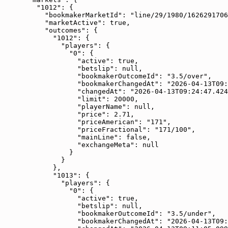
"1012":
 {

"bookmakerMarketId":
"line/29/1980/1626291706
"marketActive":
true
,

"outcomes":
 {

"1012":
 {

"players":
 {

"0":
 {

"active":
true
,

"betslip":
null
,

"bookmakerOutcomeId":
"3.5/over"
,

"bookmakerChangedAt":
"2026-04-13T09
"changedAt":
"2026-04-13T09:24:47.424
"limit":
20000
,

"playerName":
null
,

"price":
2.71
,

"priceAmerican":
"171"
,

"priceFractional":
"171/100"
,

"mainLine":
false
,

"exchangeMeta":
null
                }

              }

            },

"1013":
 {

"players":
 {

"0":
 {

"active":
true
,

"betslip":
null
,

"bookmakerOutcomeId":
"3.5/under"
,

"bookmakerChangedAt":
"2026-04-13T09