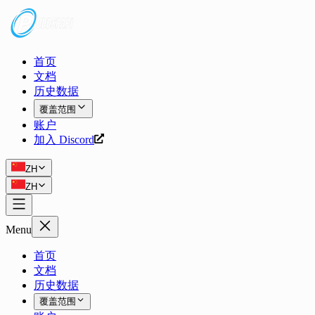
首页
文档
历史数据
覆盖范围
账户
加入 Discord
ZH
ZH
Menu
首页
文档
历史数据
覆盖范围