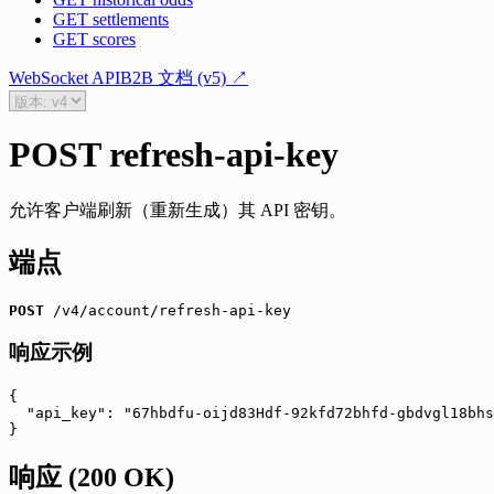
GET settlements
GET scores
WebSocket API
B2B 文档 (v5)
↗
POST refresh-api-key
允许客户端刷新（重新生成）其 API 密钥。
端点
POST
 /v4/account/refresh-api-key
响应示例
{

"api_key":
"67hbdfu-oijd83Hdf-92kfd72bhfd-gbdvgl18bhs
}
响应
(200 OK)