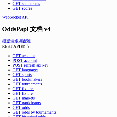
GET settlements
GET scores
WebSocket API
OddsPapi 文档
v4
概览
请求与配额
REST API 端点
GET account
POST account
POST refresh api key
GET languages
GET sports
GET bookmakers
GET tournaments
GET fixtures
GET fixture
GET markets
GET participants
GET odds
GET odds by tournaments
GET historical odds