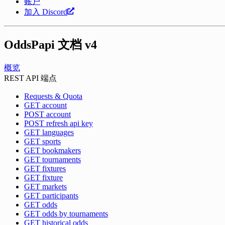
账户
加入 Discord
OddsPapi 文档
v4
概览
REST API 端点
Requests & Quota
GET account
POST account
POST refresh api key
GET languages
GET sports
GET bookmakers
GET tournaments
GET fixtures
GET fixture
GET markets
GET participants
GET odds
GET odds by tournaments
GET historical odds