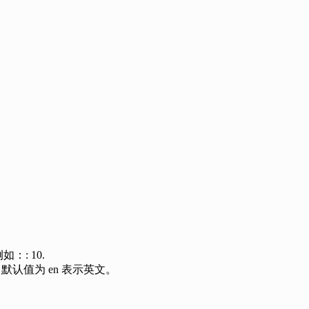
例如：
:
10
.
。默认值为
en
表示英文。