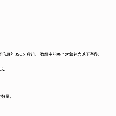
息的 JSON 数组。
数组中的每个对象包含以下字段
:
形式。
赛数量。