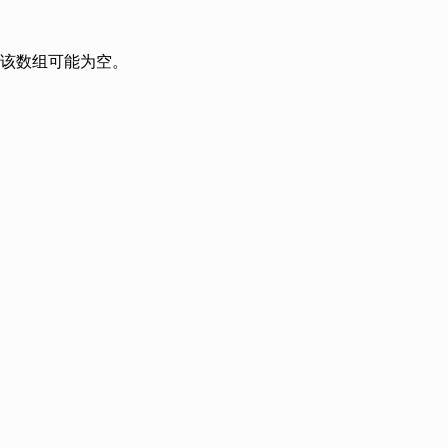
该数组可能为空。