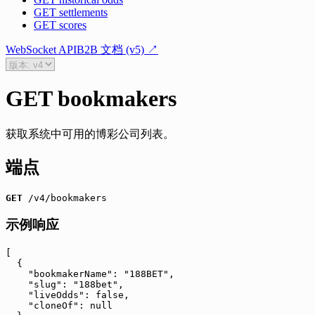
GET settlements
GET scores
WebSocket API
B2B 文档 (v5)
↗
GET bookmakers
获取系统中可用的博彩公司列表。
端点
GET
 /v4/bookmakers
示例响应
[

  {

"bookmakerName":
"188BET"
,

"slug":
"188bet"
,

"liveOdds":
false
,

"cloneOf":
null