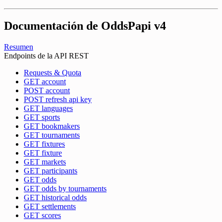
Documentación de OddsPapi
v4
Resumen
Endpoints de la API REST
Requests & Quota
GET account
POST account
POST refresh api key
GET languages
GET sports
GET bookmakers
GET tournaments
GET fixtures
GET fixture
GET markets
GET participants
GET odds
GET odds by tournaments
GET historical odds
GET settlements
GET scores