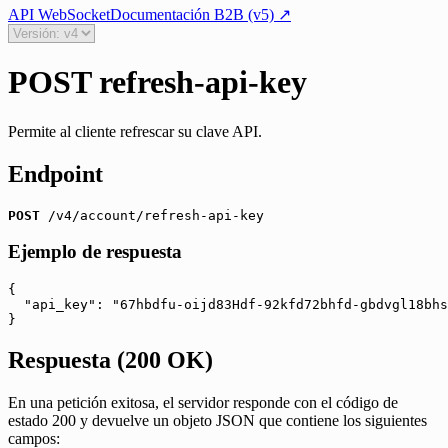
API WebSocket
Documentación B2B (v5)
↗
POST refresh-api-key
Permite al cliente refrescar su clave API.
Endpoint
POST
 /v4/account/refresh-api-key
Ejemplo de respuesta
{

"api_key":
"67hbdfu-oijd83Hdf-92kfd72bhfd-gbdvgl18bhs
}
Respuesta
(200 OK)
En una petición exitosa, el servidor responde con el código de
estado
200
y devuelve un objeto JSON que contiene los siguientes
campos
: