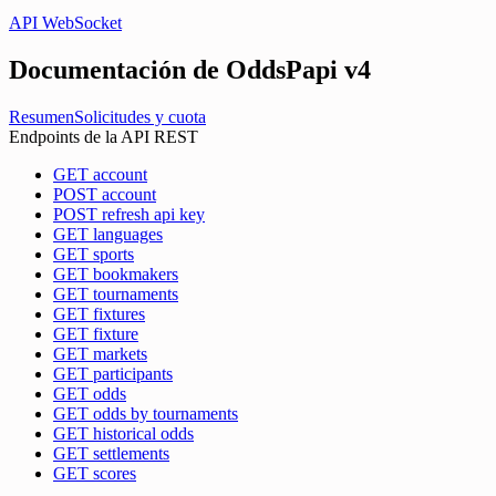
API WebSocket
Documentación de OddsPapi
v4
Resumen
Solicitudes y cuota
Endpoints de la API REST
GET account
POST account
POST refresh api key
GET languages
GET sports
GET bookmakers
GET tournaments
GET fixtures
GET fixture
GET markets
GET participants
GET odds
GET odds by tournaments
GET historical odds
GET settlements
GET scores