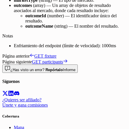
marketType
(string)
—
El tipo de mercado.
outcomes
(array)
—
Un array de objetos de resultado
asociados al mercado, donde cada resultado incluye
:
outcomeId
(number)
—
El identificador único del
resultado.
outcomeName
(string)
—
El nombre del resultado.
Notas
Enfriamiento del endpoint (límite de velocidad): 1000ms
Página anterior
GET fixture
Página siguiente
GET participants
¿Has visto un error?
Repórtalo
Informe
Síguenos
¿Quieres ser afiliado?
Únete y gana comisiones
Cobertura
Mapa