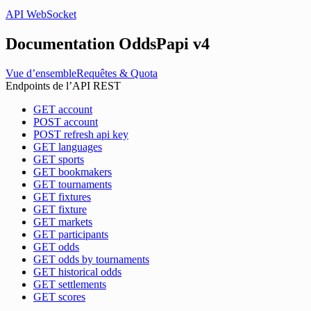
API WebSocket
Documentation OddsPapi
v4
Vue d’ensemble
Requêtes & Quota
Endpoints de l’API REST
GET account
POST account
POST refresh api key
GET languages
GET sports
GET bookmakers
GET tournaments
GET fixtures
GET fixture
GET markets
GET participants
GET odds
GET odds by tournaments
GET historical odds
GET settlements
GET scores