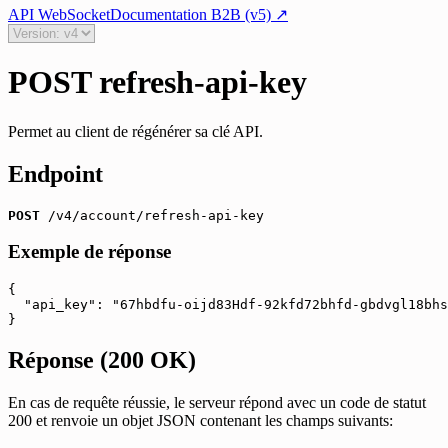
API WebSocket
Documentation B2B (v5)
↗
POST refresh-api-key
Permet au client de régénérer sa clé API.
Endpoint
POST
 /v4/account/refresh-api-key
Exemple de réponse
{

"api_key":
"67hbdfu-oijd83Hdf-92kfd72bhfd-gbdvgl18bhs
}
Réponse
(200 OK)
En cas de requête réussie, le serveur répond avec un code de statut
200
et renvoie un objet JSON contenant les champs suivants
: