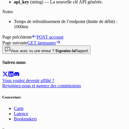
api_key
(string)
—
La nouvelle clé API générée.
Notes
Temps de refroidissement de l’endpoint (limite de débit) :
1000ms
Page précédente
POST account
Page suivante
GET languages
Vous avez vu une erreur ?
Signalez-la
Rapport
Suivez-nous
Vous voulez devenir affilié ?
Rejoignez-nous et gagnez des commissions
Couverture
Carte
Latence
Bookmakers