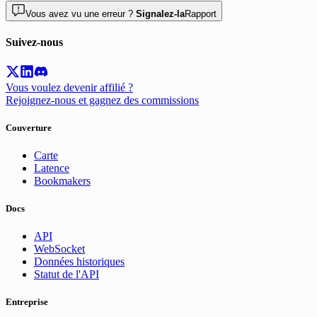
Vous avez vu une erreur ?
Signalez-la
Rapport
Suivez-nous
Vous voulez devenir affilié ?
Rejoignez-nous et gagnez des commissions
Couverture
Carte
Latence
Bookmakers
Docs
API
WebSocket
Données historiques
Statut de l'API
Entreprise