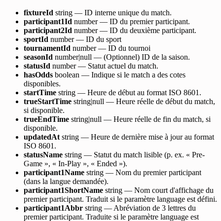
fixtureId
string
—
ID interne unique du match.
participant1Id
number
—
ID du premier participant.
participant2Id
number
—
ID du deuxième participant.
sportId
number
—
ID du sport
tournamentId
number
—
ID du tournoi
seasonId
number|null
—
(Optionnel) ID de la saison.
statusId
number
—
Statut actuel du match.
hasOdds
boolean
—
Indique si le match a des cotes
disponibles.
startTime
string
—
Heure de début au format ISO 8601.
trueStartTime
string|null
—
Heure réelle de début du match,
si disponible.
trueEndTime
string|null
—
Heure réelle de fin du match, si
disponible.
updatedAt
string
—
Heure de dernière mise à jour au format
ISO 8601.
statusName
string
—
Statut du match lisible (p. ex. « Pre-
Game », « In-Play », « Ended »).
participant1Name
string
—
Nom du premier participant
(dans la langue demandée).
participant1ShortName
string
—
Nom court d'affichage du
premier participant. Traduit si le paramètre language est défini.
participant1Abbr
string
—
Abréviation de 3 lettres du
premier participant. Traduite si le paramètre language est