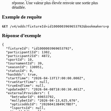
réponse. Une valeur plus élevée renvoie une sortie plus
détaillée.
Exemple de requête
GET
/v4/odds?fixtureId=id1000003969653792&bookmakers=pi
Réponse d’exemple
{

"fixtureId":
"id1000003969653792"
,

"participant1Id":
1302
,

"participant2Id":
4872
,

"sportId":
10
,

"tournamentId":
39
,

"seasonId":
130951
,

"statusId":
0
,

"hasOdds":
true
,

"startTime":
"2026-04-13T17:00:00.000Z"
,

"trueStartTime":
null
,

"trueEndTime":
null
,

"updatedAt":
"2026-04-08T18:00:30.461Z"
,

"externalProviders":
 {

"betradarId":
69653792
,

"mollybetId":
"2026-04-13,625,676"
,

"opticoddsId":
"20260413B49C7BD7"
,

"lsportsId":
null
,
