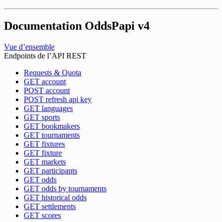
Documentation OddsPapi
v4
Vue d’ensemble
Endpoints de l’API REST
Requests & Quota
GET account
POST account
POST refresh api key
GET languages
GET sports
GET bookmakers
GET tournaments
GET fixtures
GET fixture
GET markets
GET participants
GET odds
GET odds by tournaments
GET historical odds
GET settlements
GET scores