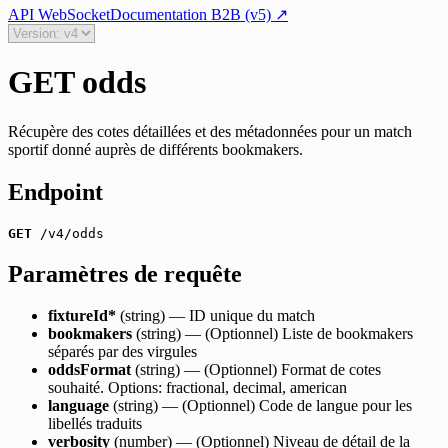
API WebSocket
Documentation B2B (v5)
↗
GET odds
Récupère des cotes détaillées et des métadonnées pour un match
sportif donné auprès de différents bookmakers.
Endpoint
GET
 /v4/odds
Paramètres de requête
fixtureId
*
(string)
—
ID unique du match
bookmakers
(string)
—
(Optionnel) Liste de bookmakers
séparés par des virgules
oddsFormat
(string)
—
(Optionnel) Format de cotes
souhaité. Options
:
fractional
,
decimal
,
american
language
(string)
—
(Optionnel) Code de langue pour les
libellés traduits
verbosity
(number)
—
(Optionnel) Niveau de détail de la