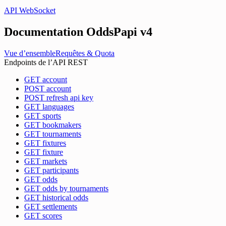
API WebSocket
Documentation OddsPapi
v4
Vue d’ensemble
Requêtes & Quota
Endpoints de l’API REST
GET account
POST account
POST refresh api key
GET languages
GET sports
GET bookmakers
GET tournaments
GET fixtures
GET fixture
GET markets
GET participants
GET odds
GET odds by tournaments
GET historical odds
GET settlements
GET scores