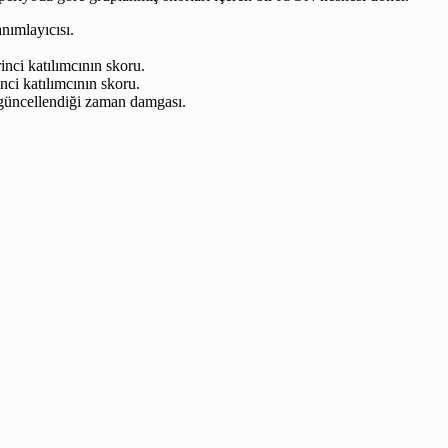
anımlayıcısı.
rinci katılımcının skoru.
inci katılımcının skoru.
n güncellendiği zaman damgası.