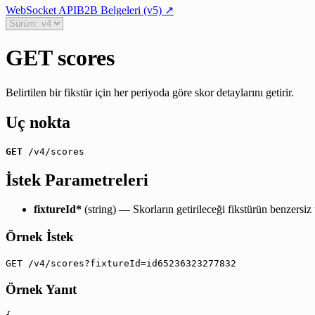
WebSocket API
B2B Belgeleri (v5)
↗
GET scores
Belirtilen bir fikstür için her periyoda göre skor detaylarını getirir.
Uç nokta
GET
 /v4/scores
İstek Parametreleri
fixtureId
*
(string)
—
Skorların getirileceği fikstürün benzersiz 
Örnek İstek
GET /v4/scores?fixtureId=id65236323277832
Örnek Yanıt