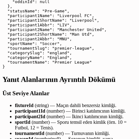
"oddinId":
null
  },

"statusName":
"Pre-Game"
,

"participant1Name":
"Liverpool FC"
,

"participant1ShortName":
"Liverpool"
,

"participant1Abbr":
"LIV"
,

"participant2Name":
"Manchester United"
,

"participant2ShortName":
"Man Utd"
,

"participant2Abbr":
"MNU"
,

"sportName":
"Soccer"
,

"tournamentSlug":
"premier-league"
,

"categorySlug":
"england"
,

"categoryName":
"England"
,

"tournamentName":
"Premier League"
}
Yanıt Alanlarının Ayrıntılı Dökümü
Üst Seviye Alanlar
fixtureId
(string)
—
Maçın dahili benzersiz kimliği.
participant1Id
(number)
—
Birinci katılımcının kimliği.
participant2Id
(number)
—
İkinci katılımcının kimliği.
sportId
(number)
—
Sporu temsil eden kimlik (örn. 10 =
Futbol, 12 = Tenis).
tournamentId
(number)
—
Turnuvanın kimliği.
seasonId
(number|null)
—
Sezonun kimliği, varsa.