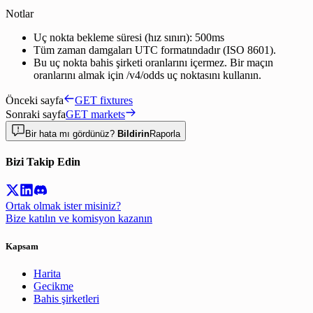
Notlar
Uç nokta bekleme süresi (hız sınırı): 500ms
Tüm zaman damgaları UTC formatındadır (ISO 8601).
Bu uç nokta bahis şirketi oranlarını içermez. Bir maçın
oranlarını almak için /v4/odds uç noktasını kullanın.
Önceki sayfa
GET fixtures
Sonraki sayfa
GET markets
Bir hata mı gördünüz?
Bildirin
Raporla
Bizi Takip Edin
Ortak olmak ister misiniz?
Bize katılın ve komisyon kazanın
Kapsam
Harita
Gecikme
Bahis şirketleri