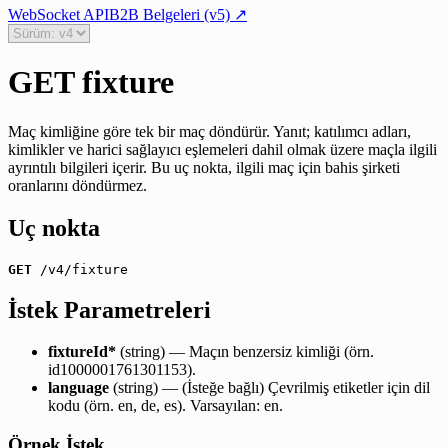
WebSocket API
B2B Belgeleri (v5)
↗
GET fixture
Maç kimliğine göre tek bir maç döndürür. Yanıt; katılımcı adları,
kimlikler ve harici sağlayıcı eşlemeleri dahil olmak üzere maçla ilgili
ayrıntılı bilgileri içerir. Bu uç nokta, ilgili maç için bahis şirketi
oranlarını döndürmez.
Uç nokta
GET
 /v4/fixture
İstek Parametreleri
fixtureId
*
(string)
—
Maçın benzersiz kimliği (örn.
id1000001761301153).
language
(string)
—
(İsteğe bağlı) Çevrilmiş etiketler için dil
kodu (örn. en, de, es). Varsayılan: en.
Örnek İstek