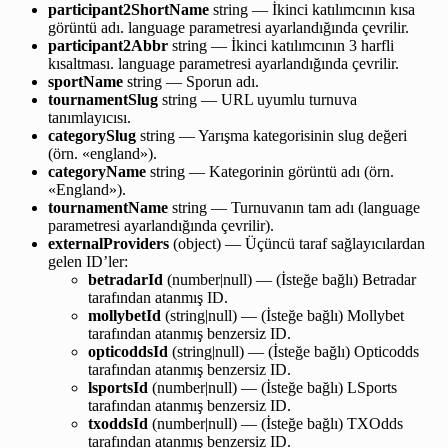
participant2ShortName
string
—
İkinci katılımcının kısa
görüntü adı. language parametresi ayarlandığında çevrilir.
participant2Abbr
string
—
İkinci katılımcının 3 harfli
kısaltması. language parametresi ayarlandığında çevrilir.
sportName
string
—
Sporun adı.
tournamentSlug
string
—
URL uyumlu turnuva
tanımlayıcısı.
categorySlug
string
—
Yarışma kategorisinin slug değeri
(örn. «england»).
categoryName
string
—
Kategorinin görüntü adı (örn.
«England»).
tournamentName
string
—
Turnuvanın tam adı (language
parametresi ayarlandığında çevrilir).
externalProviders
(object)
—
Üçüncü taraf sağlayıcılardan
gelen ID’ler
:
betradarId
(number|null)
—
(İsteğe bağlı) Betradar
tarafından atanmış ID.
mollybetId
(string|null)
—
(İsteğe bağlı) Mollybet
tarafından atanmış benzersiz ID.
opticoddsId
(string|null)
—
(İsteğe bağlı) Opticodds
tarafından atanmış benzersiz ID.
lsportsId
(number|null)
—
(İsteğe bağlı) LSports
tarafından atanmış benzersiz ID.
txoddsId
(number|null)
—
(İsteğe bağlı) TXOdds
tarafından atanmış benzersiz ID.