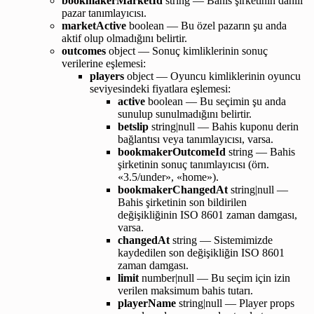
bookmakerMarketId
string
—
Bahis şirketinin dahili
pazar tanımlayıcısı.
marketActive
boolean
—
Bu özel pazarın şu anda
aktif olup olmadığını belirtir.
outcomes
object
—
Sonuç kimliklerinin sonuç
verilerine eşlemesi
:
players
object
—
Oyuncu kimliklerinin oyuncu
seviyesindeki fiyatlara eşlemesi
:
active
boolean
—
Bu seçimin şu anda
sunulup sunulmadığını belirtir.
betslip
string|null
—
Bahis kuponu derin
bağlantısı veya tanımlayıcısı, varsa.
bookmakerOutcomeId
string
—
Bahis
şirketinin sonuç tanımlayıcısı (örn.
«3.5/under», «home»).
bookmakerChangedAt
string|null
—
Bahis şirketinin son bildirilen
değişikliğinin ISO 8601 zaman damgası,
varsa.
changedAt
string
—
Sistemimizde
kaydedilen son değişikliğin ISO 8601
zaman damgası.
limit
number|null
—
Bu seçim için izin
verilen maksimum bahis tutarı.
playerName
string|null
—
Player props