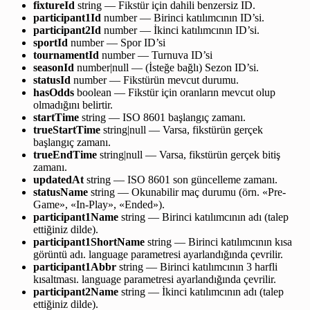
fixtureId
string
—
Fikstür için dahili benzersiz ID.
participant1Id
number
—
Birinci katılımcının ID’si.
participant2Id
number
—
İkinci katılımcının ID’si.
sportId
number
—
Spor ID’si
tournamentId
number
—
Turnuva ID’si
seasonId
number|null
—
(İsteğe bağlı) Sezon ID’si.
statusId
number
—
Fikstürün mevcut durumu.
hasOdds
boolean
—
Fikstür için oranların mevcut olup
olmadığını belirtir.
startTime
string
—
ISO 8601 başlangıç zamanı.
trueStartTime
string|null
—
Varsa, fikstürün gerçek
başlangıç zamanı.
trueEndTime
string|null
—
Varsa, fikstürün gerçek bitiş
zamanı.
updatedAt
string
—
ISO 8601 son güncelleme zamanı.
statusName
string
—
Okunabilir maç durumu (örn. «Pre-
Game», «In-Play», «Ended»).
participant1Name
string
—
Birinci katılımcının adı (talep
ettiğiniz dilde).
participant1ShortName
string
—
Birinci katılımcının kısa
görüntü adı. language parametresi ayarlandığında çevrilir.
participant1Abbr
string
—
Birinci katılımcının 3 harfli
kısaltması. language parametresi ayarlandığında çevrilir.
participant2Name
string
—
İkinci katılımcının adı (talep
ettiğiniz dilde).