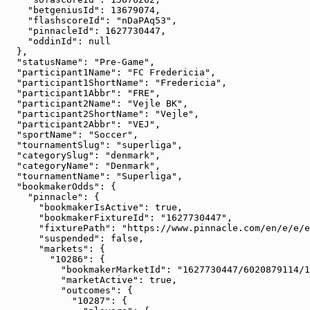
"betgeniusId":
13679074
,

"flashscoreId":
"nDaPAq53"
,

"pinnacleId":
1627730447
,

"oddinId":
null
  },

"statusName":
"Pre-Game"
,

"participant1Name":
"FC Fredericia"
,

"participant1ShortName":
"Fredericia"
,

"participant1Abbr":
"FRE"
,

"participant2Name":
"Vejle BK"
,

"participant2ShortName":
"Vejle"
,

"participant2Abbr":
"VEJ"
,

"sportName":
"Soccer"
,

"tournamentSlug":
"superliga"
,

"categorySlug":
"denmark"
,

"categoryName":
"Denmark"
,

"tournamentName":
"Superliga"
,

"bookmakerOdds":
 {

"pinnacle":
 {

"bookmakerIsActive":
true
,

"bookmakerFixtureId":
"1627730447"
,

"fixturePath":
"https://www.pinnacle.com/en/e/e/e
"suspended":
false
,

"markets":
 {

"10286":
 {

"bookmakerMarketId":
"1627730447/6020879114/1
"marketActive":
true
,

"outcomes":
 {

"10287":
 {
