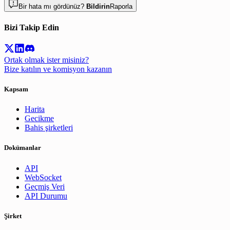
Bir hata mı gördünüz?
Bildirin
Raporla
Bizi Takip Edin
Ortak olmak ister misiniz?
Bize katılın ve komisyon kazanın
Kapsam
Harita
Gecikme
Bahis şirketleri
Dokümanlar
API
WebSocket
Geçmiş Veri
API Durumu
Şirket