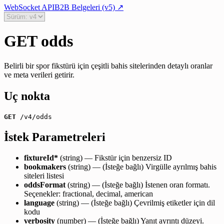
WebSocket API
B2B Belgeleri (v5)
↗
GET odds
Belirli bir spor fikstürü için çeşitli bahis sitelerinden detaylı oranlar
ve meta verileri getirir.
Uç nokta
GET
 /v4/odds
İstek Parametreleri
fixtureId
*
(string)
—
Fikstür için benzersiz ID
bookmakers
(string)
—
(İsteğe bağlı) Virgülle ayrılmış bahis
siteleri listesi
oddsFormat
(string)
—
(İsteğe bağlı) İstenen oran formatı.
Seçenekler
:
fractional
,
decimal
,
american
language
(string)
—
(İsteğe bağlı) Çevrilmiş etiketler için dil
kodu
verbosity
(number)
—
(İsteğe bağlı) Yanıt ayrıntı düzeyi.