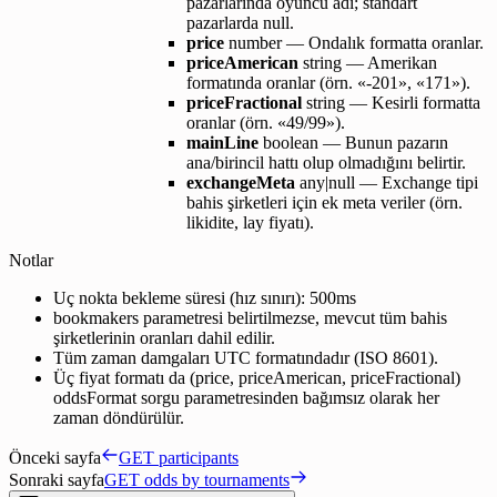
pazarlarında oyuncu adı; standart
pazarlarda null.
price
number
—
Ondalık formatta oranlar.
priceAmerican
string
—
Amerikan
formatında oranlar (örn. «-201», «171»).
priceFractional
string
—
Kesirli formatta
oranlar (örn. «49/99»).
mainLine
boolean
—
Bunun pazarın
ana/birincil hattı olup olmadığını belirtir.
exchangeMeta
any|null
—
Exchange tipi
bahis şirketleri için ek meta veriler (örn.
likidite, lay fiyatı).
Notlar
Uç nokta bekleme süresi (hız sınırı): 500ms
bookmakers parametresi belirtilmezse, mevcut tüm bahis
şirketlerinin oranları dahil edilir.
Tüm zaman damgaları UTC formatındadır (ISO 8601).
Üç fiyat formatı da (price, priceAmerican, priceFractional)
oddsFormat sorgu parametresinden bağımsız olarak her
zaman döndürülür.
Önceki sayfa
GET participants
Sonraki sayfa
GET odds by tournaments