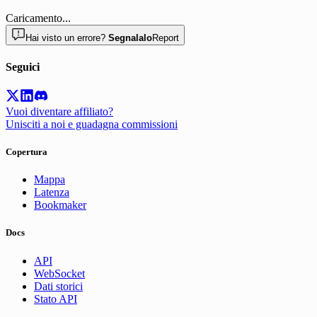
Caricamento
...
Hai visto un errore?
Segnalalo
Report
Seguici
Vuoi diventare affiliato?
Unisciti a noi e guadagna commissioni
Copertura
Mappa
Latenza
Bookmaker
Docs
API
WebSocket
Dati storici
Stato API