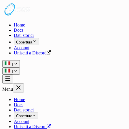
Home
Docs
Dati storici
Copertura
Account
Unisciti a Discord
IT
IT
Menu
Home
Docs
Dati storici
Copertura
Account
Unisciti a Discord