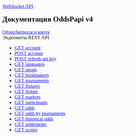
WebSocket API
Документация OddsPapi
v4
Обзор
Запросы и квота
Эндпоинты REST API
GET account
POST account
POST refresh api key
GET languages
GET sports
GET bookmakers
GET tournaments
GET fixtures
GET fixture
GET markets
GET participants
GET odds
GET odds by tournaments
GET historical odds
GET settlements
GET scores