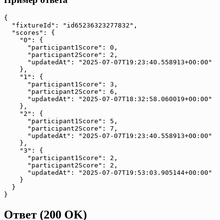
{

"fixtureId":
"id65236323277832"
,

"scores":
 {

"0":
 {

"participant1Score":
0
,

"participant2Score":
2
,

"updatedAt":
"2025-07-07T19:23:40.558913+00:00"
    },

"1":
 {

"participant1Score":
3
,

"participant2Score":
6
,

"updatedAt":
"2025-07-07T18:32:58.060019+00:00"
    },

"2":
 {

"participant1Score":
5
,

"participant2Score":
7
,

"updatedAt":
"2025-07-07T19:23:40.558913+00:00"
    },

"3":
 {

"participant1Score":
2
,

"participant2Score":
2
,

"updatedAt":
"2025-07-07T19:53:03.905144+00:00"
    }

  }

}
Ответ
(200 OK)