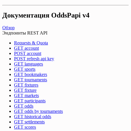
Документация OddsPapi
v4
Обзор
Эндпоинты REST API
Requests & Quota
GET account
POST account
POST refresh api key
GET languages
GET sports
GET bookmakers
GET tournaments
GET fixtures
GET fixture
GET markets
GET participants
GET odds
GET odds by tournaments
GET historical odds
GET settlements
GET scores