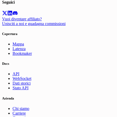
Seguici
Vuoi diventare affiliato?
Unisciti a noi e guadagna commissioni
Copertura
Mappa
Latenza
Bookmaker
Docs
API
WebSocket
Dati storici
Stato API
Azienda
Chi siamo
Carriere