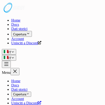
Home
Docs
Dati storici
Copertura
Account
Unisciti a Discord
IT
IT
Menu
Home
Docs
Dati storici
Copertura
Account
Unisciti a Discord