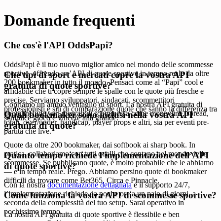
Domande frequenti
Che cos'è l'API OddsPapi?
OddsPapi è il tuo nuovo miglior amico nel mondo delle scommesse
sportive, offrendo un’API di quote sportive in tempo reale da oltre
Che tipi di sport e mercati copre la vostra API
200 bookmaker in tutto il mondo. Pensaci come al “Papi” cool e
gratuita di quote sportive?
affidabile che ti copre sempre le spalle con le quote più fresche e
precise. Serviamo sviluppatori, sindacati, scommettitori
Copriamo un ampio ventaglio di sport. La nostra API gratuita di
professionisti e siti di comparazione quote che sanno la differenza tra
quote include vari mercati di scommessa come moneyline, spread,
Quali bookmaker sono inclusi nella vostra API
semplice gioco e vincere alla grande.
totali, over/under, handicap, player props e altri, sia per eventi pre-
gratuita di quote?
partita che live.
Quote da oltre 200 bookmaker, dai softbook ai sharp book. In
pratica, collaboriamo con tutti quelli che contano nel mondo delle
Quanto tempo richiede l’implementazione dell’API
scommesse. Se pubblicano quote, è molto probabile che le abbiamo
di quote sportive?
— e in tempo reale. Prego. Abbiamo persino quote di bookmaker
difficili da trovare come Bet365, Circa e Pinnacle.
Con la nostra
documentazione dettagliata
e il supporto 24/7,
l’implementazione richiede da poche ore a un paio di giorni, a
Come funziona la vostra API di scommesse sportive?
seconda della complessità del tuo setup. Sarai operativo in
pochissimo tempo.
La nostra API gratuita di quote sportive è flessibile e ben