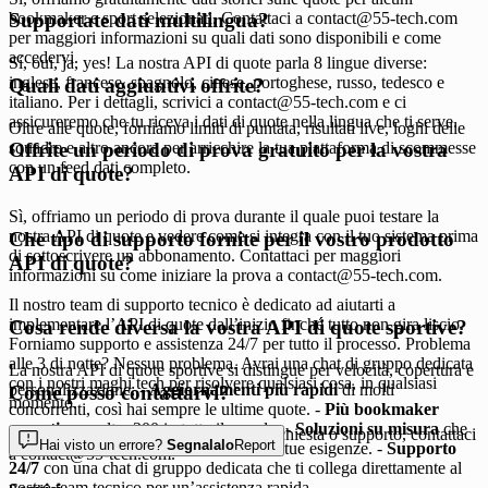
bookmaker e sport selezionati. Contattaci a
contact@55-tech.com
Supportate dati multilingua?
per maggiori informazioni su quali dati sono disponibili e come
accedervi.
Sí, oui, ja, yes! La nostra API di quote parla 8 lingue diverse:
inglese, francese, spagnolo, cinese, portoghese, russo, tedesco e
Quali dati aggiuntivi offrite?
italiano. Per i dettagli, scrivici a
contact@55-tech.com
e ci
assicureremo che tu riceva i dati di quote nella lingua che ti serve.
Oltre alle quote, forniamo limiti di puntata, risultati live, loghi delle
squadre e altro ancora per arricchire la tua piattaforma di scommesse
Offrite un periodo di prova gratuito per la vostra
con un feed dati completo.
API di quote?
Sì, offriamo un periodo di prova durante il quale puoi testare la
nostra API di quote e vedere come si integra con il tuo sistema prima
Che tipo di supporto fornite per il vostro prodotto
di sottoscrivere un abbonamento. Contattaci per maggiori
API di quote?
informazioni su come iniziare la prova a
contact@55-tech.com
.
Il nostro team di supporto tecnico è dedicato ad aiutarti a
implementare l’API di quote dall’inizio finché tutto non gira liscio.
Cosa rende diversa la vostra API di quote sportive?
Forniamo supporto e assistenza 24/7 per tutto il processo. Problema
alle 3 di notte? Nessun problema. Avrai una chat di gruppo dedicata
La nostra API di quote sportive si distingue per velocità, copertura e
con i nostri maghi tech per risolvere qualsiasi cosa, in qualsiasi
personalizzazione: -
Aggiornamenti più rapidi
di molti
Come posso contattarvi?
momento.
concorrenti, così hai sempre le ultime quote. -
Più bookmaker
coperti
, con oltre 200 in tutto il mondo. -
Soluzioni su misura
che
Saremo felici di aiutarti! Per qualsiasi richiesta o supporto, contattaci
Hai visto un errore?
Segnalalo
Report
possono essere adattate esattamente alle tue esigenze. -
Supporto
a
contact@55-tech.com
.
24/7
con una chat di gruppo dedicata che ti collega direttamente al
nostro team tecnico per un’assistenza rapida.